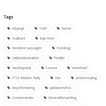
Tags
Isbjerge
Træf
Kurser
Svalbard
Kap Horn
Nordvest passagen
Foredrag
Udlandskontakter
Flotiller
Vandrepokal
Corona
Vintertræf
FTLF Atlantic Rally
Gas
Jordomsejling
Rejseforsikring
Jubilæumsfest
Oceanstander
Generalforsamling