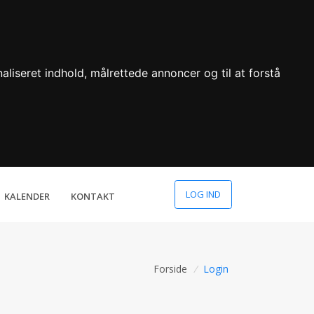
aliseret indhold, målrettede annoncer og til at forstå
LOG IND
KALENDER
KONTAKT
Forside
/
Login