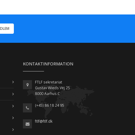
EDLEM
KONTAKTINFORMATION
FTLF sekretariat
Gustav Wieds Vej 25
8000 Aarhus C
(+45) 86 18 24 95
ftlf@ftlf.dk