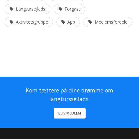
Langtursejlads
Forgast
Aktivitetsgruppe
App
Medlemsfordele
Kom tættere på dine drømme om
langturssejlads:
BLIV MEDLEM