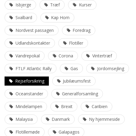
Isbjerge
Træf
Kurser
Svalbard
Kap Horn
Nordvest passagen
Foredrag
Udlandskontakter
Flotiller
Vandrepokal
Corona
Vintertræf
FTLF Atlantic Rally
Gas
Jordomsejling
Rejseforsikring
Jubilæumsfest
Oceanstander
Generalforsamling
Mindelampen
Brexit
Caribien
Malaysia
Danmark
Ny hjemmeside
Flotillemøde
Galapagos