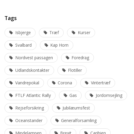
Tags
Isbjerge
Træf
Kurser
Svalbard
Kap Horn
Nordvest passagen
Foredrag
Udlandskontakter
Flotiller
Vandrepokal
Corona
Vintertræf
FTLF Atlantic Rally
Gas
Jordomsejling
Rejseforsikring
Jubilæumsfest
Oceanstander
Generalforsamling
Mindelampen
Brexit
Caribien