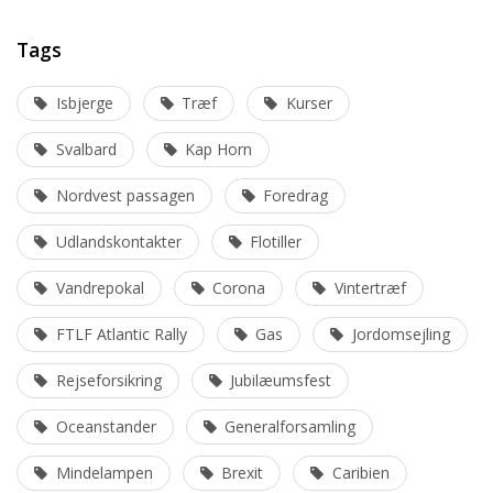
Tags
Isbjerge
Træf
Kurser
Svalbard
Kap Horn
Nordvest passagen
Foredrag
Udlandskontakter
Flotiller
Vandrepokal
Corona
Vintertræf
FTLF Atlantic Rally
Gas
Jordomsejling
Rejseforsikring
Jubilæumsfest
Oceanstander
Generalforsamling
Mindelampen
Brexit
Caribien