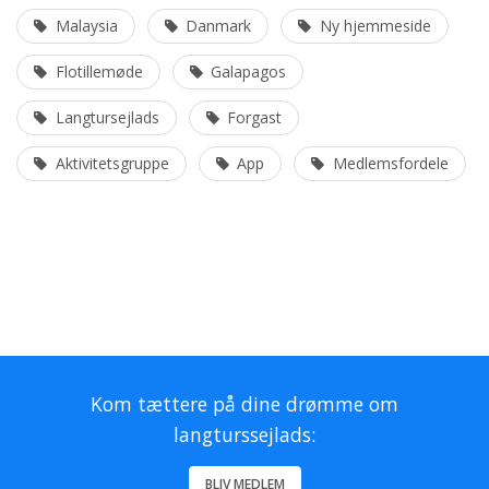
Malaysia
Danmark
Ny hjemmeside
Flotillemøde
Galapagos
Langtursejlads
Forgast
Aktivitetsgruppe
App
Medlemsfordele
Kom tættere på dine drømme om
langturssejlads:
BLIV MEDLEM