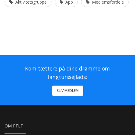
Aktivitetsgruppe
App
Medlemsfordele
Kom tættere på dine drømme om
langturssejlads:
BLIV MEDLEM
OM FTLF