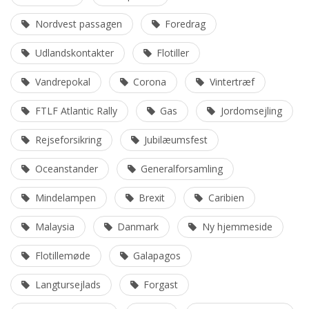
Nordvest passagen
Foredrag
Udlandskontakter
Flotiller
Vandrepokal
Corona
Vintertræf
FTLF Atlantic Rally
Gas
Jordomsejling
Rejseforsikring
Jubilæumsfest
Oceanstander
Generalforsamling
Mindelampen
Brexit
Caribien
Malaysia
Danmark
Ny hjemmeside
Flotillemøde
Galapagos
Langtursejlads
Forgast