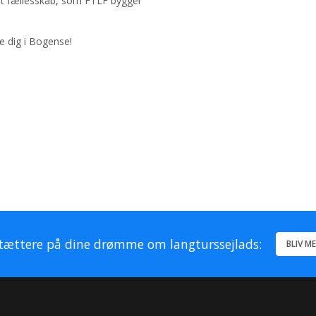
et fællesskab, som FTLF bygger
re dig i Bogense!
ættere på dine drømme om langturssejlads:
BLIV M