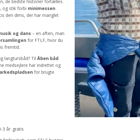
n, de bedste historier fortælles.
, og stik forbi
minimessen
cis den dims, der har manglet
usik og dans
– en aften, man
orsamlingen
for FTLF, hvor du
s fremtid.
ig langtursbåd? Til
Åben båd
ne medsejlere har indrettet og
arkedspladsen
for brugte
-3 år: gratis