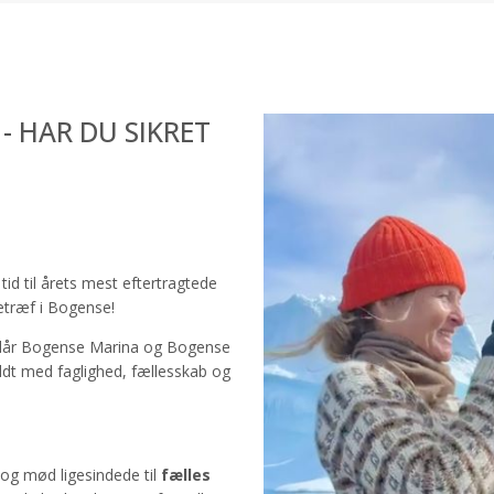
- HAR DU SIKRET
tid til årets mest eftertragtede
setræf i Bogense!
 slår Bogense Marina og Bogense
ldt med faglighed, fællesskab og
g mød ligesindede til
fælles