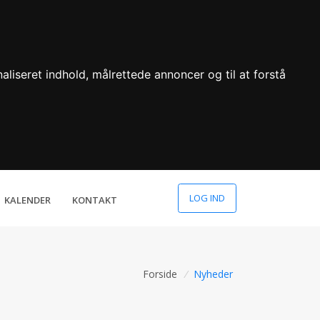
aliseret indhold, målrettede annoncer og til at forstå
LOG IND
KALENDER
KONTAKT
Forside
/
Nyheder