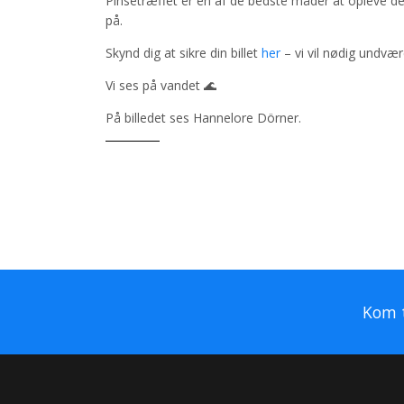
Pinsetræffet er en af de bedste måder at opleve d
på.
Skynd dig at sikre din billet
her
– vi vil nødig undvæ
Vi ses på vandet 🌊
På billedet ses Hannelore Dörner.
Kom t