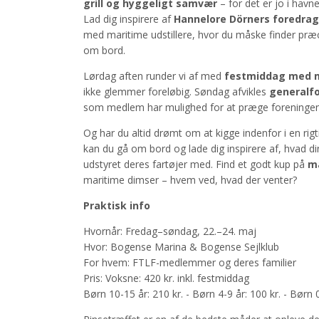
grill og hyggeligt samvær
– for det er jo i havne
Lad dig inspirere af
Hannelore Dörners foredrag
med maritime udstillere, hvor du måske finder præ
om bord.
Lørdag aften runder vi af med
festmiddag med m
ikke glemmer foreløbig. Søndag afvikles
generalf
som medlem har mulighed for at præge foreningen
Og har du altid drømt om at kigge indenfor i en rigt
kan du gå om bord og lade dig inspirere af, hvad di
udstyret deres fartøjer med. Find et godt kup på
m
maritime dimser – hvem ved, hvad der venter?
Praktisk info
Hvornår: Fredag–søndag, 22.–24. maj
Hvor: Bogense Marina & Bogense Sejlklub
For hvem: FTLF-medlemmer og deres familier
Pris: Voksne: 420 kr. inkl. festmiddag
Børn 10-15 år: 210 kr. - Børn 4-9 år: 100 kr. - Børn 0