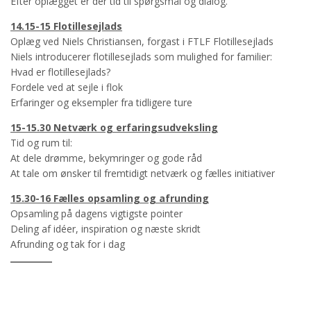
Efter oplægget er der tid til spørgsmål og dialog.
14.15-15 Flotillesejlads
Oplæg ved Niels Christiansen, forgast i FTLF Flotillesejlads
Niels introducerer flotillesejlads som mulighed for familier:
Hvad er flotillesejlads?
Fordele ved at sejle i flok
Erfaringer og eksempler fra tidligere ture
15-15.30 Netværk og erfaringsudveksling
Tid og rum til:
At dele drømme, bekymringer og gode råd
At tale om ønsker til fremtidigt netværk og fælles initiativer
15.30-16 Fælles opsamling og afrunding
Opsamling på dagens vigtigste pointer
Deling af idéer, inspiration og næste skridt
Afrunding og tak for i dag