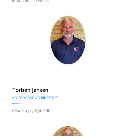
Email:
flotille@ftlf.dk
Torben Jensen
AG TOPGAST OG PINSETRÆF
Email:
agsydj@ftlf.dk