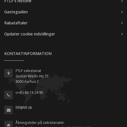
FTLF's historie
Gasteguiden
Rabataftaler
Opdater cookie indstillinger
KONTAKTINFORMATION
FTLF sekretariat
Gustav Wieds Vej 25
8000 Aarhus C
(+45) 86 18 24 95
ftlf@ftlf.dk
Åbningstider på sekretariatet: