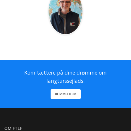
Kom tættere på dine drømme om
langturssejlads:
BLIV MEDLEM
OM FTLF