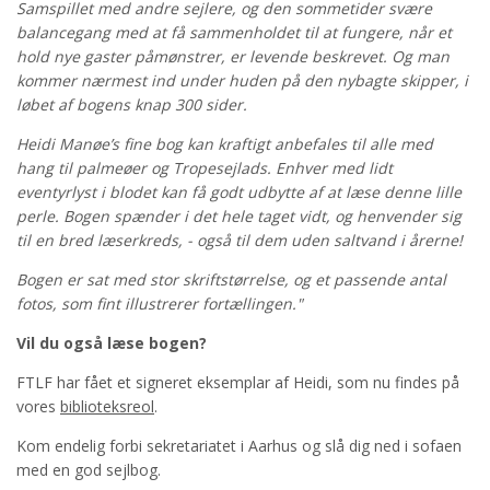
Samspillet med andre sejlere, og den sommetider svære
balancegang med at få sammenholdet til at fungere, når et
hold nye gaster påmønstrer, er levende beskrevet. Og man
kommer nærmest ind under huden på den nybagte skipper, i
løbet af bogens knap 300 sider.
Heidi Manøe’s fine bog kan kraftigt anbefales til alle med
hang til palmeøer og Tropesejlads. Enhver med lidt
eventyrlyst i blodet kan få godt udbytte af at læse denne lille
perle. Bogen spænder i det hele taget vidt, og henvender sig
til en bred læserkreds, - også til dem uden saltvand i årerne!
Bogen er sat med stor skriftstørrelse, og et passende antal
fotos, som fint illustrerer fortællingen."
Vil du også læse bogen?
FTLF har fået et signeret eksemplar af Heidi, som nu findes på
vores
biblioteksreol
.
Kom endelig forbi sekretariatet i Aarhus og slå dig ned i sofaen
med en god sejlbog.