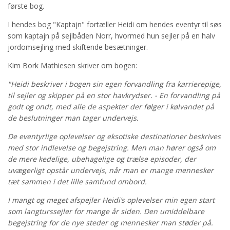
første bog.
I hendes bog "Kaptajn" fortæller Heidi om hendes eventyr til søs
som kaptajn på sejlbåden Norr, hvormed hun sejler på en halv
jordomsejling med skiftende besætninger.
Kim Bork Mathiesen skriver om bogen:
"Heidi beskriver i bogen sin egen forvandling fra karrierepige,
til sejler og skipper på en stor havkrydser. - En forvandling på
godt og ondt, med alle de aspekter der følger i kølvandet på
de beslutninger man tager undervejs.
De eventyrlige oplevelser og eksotiske destinationer beskrives
med stor indlevelse og begejstring. Men man hører også om
de mere kedelige, ubehagelige og trælse episoder, der
uvægerligt opstår undervejs, når man er mange mennesker
tæt sammen i det lille samfund ombord.
I mangt og meget afspejler Heidi’s oplevelser min egen start
som langturssejler for mange år siden. Den umiddelbare
begejstring for de nye steder og mennesker man støder på.